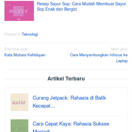
Resep Sayur Sop: Cara Mudah Membuat Sayur
Sop Enak dan Bergizi
Posted in
Teknologi
Post
Previous post
Next post
Kata Mutiara Kehidupan
Cara Menyambungkan Infocus ke
navigation
Laptop
Artikel Terbaru
Curang Jetpack: Rahasia di Balik
Kecepat…
Cara Cepat Kaya: Rahasia Sukses
Menjadi …