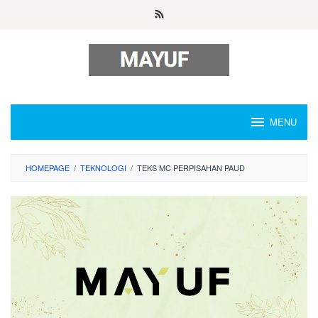
Skip
to
content
MENU
HOMEPAGE
/
TEKNOLOGI
/
TEKS MC PERPISAHAN PAUD