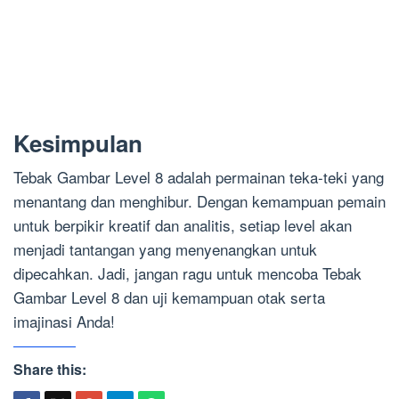
Kesimpulan
Tebak Gambar Level 8 adalah permainan teka-teki yang
menantang dan menghibur. Dengan kemampuan pemain
untuk berpikir kreatif dan analitis, setiap level akan
menjadi tantangan yang menyenangkan untuk
dipecahkan. Jadi, jangan ragu untuk mencoba Tebak
Gambar Level 8 dan uji kemampuan otak serta
imajinasi Anda!
Share this: