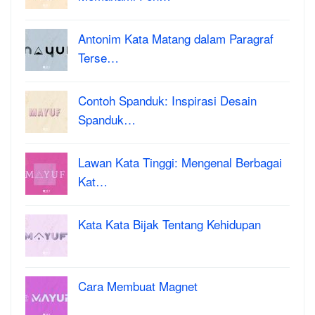
Antonim Kata Matang dalam Paragraf
Terse…
Contoh Spanduk: Inspirasi Desain
Spanduk…
Lawan Kata Tinggi: Mengenal Berbagai
Kat…
Kata Kata Bijak Tentang Kehidupan
Cara Membuat Magnet