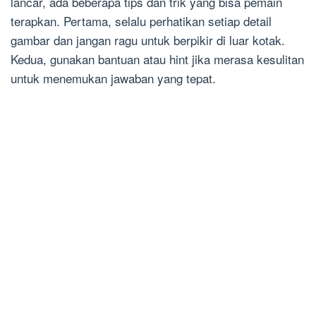
lancar, ada beberapa tips dan trik yang bisa pemain
terapkan. Pertama, selalu perhatikan setiap detail
gambar dan jangan ragu untuk berpikir di luar kotak.
Kedua, gunakan bantuan atau hint jika merasa kesulitan
untuk menemukan jawaban yang tepat.