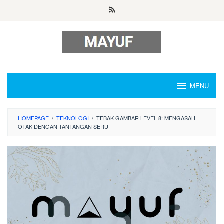
Skip
to
content
MENU
HOMEPAGE
/
TEKNOLOGI
/
TEBAK GAMBAR LEVEL 8: MENGASAH
OTAK DENGAN TANTANGAN SERU