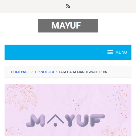
Skip
to
content
MENU
HOMEPAGE
/
TEKNOLOGI
/
TATA CARA MANDI WAJIB PRIA