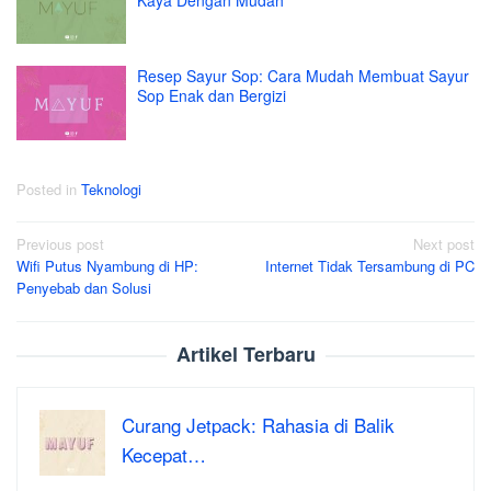
Resep Sayur Sop: Cara Mudah Membuat Sayur
Sop Enak dan Bergizi
Posted in
Teknologi
Post
Previous post
Next post
Wifi Putus Nyambung di HP:
Internet Tidak Tersambung di PC
navigation
Penyebab dan Solusi
Artikel Terbaru
Curang Jetpack: Rahasia di Balik
Kecepat…