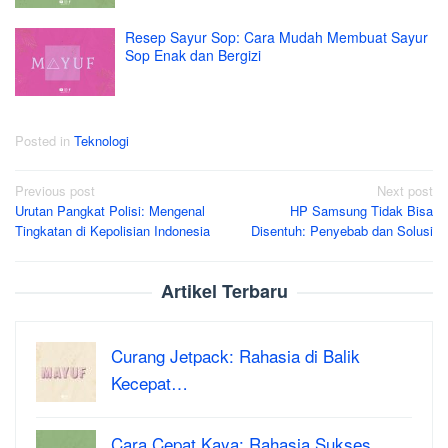
Resep Sayur Sop: Cara Mudah Membuat Sayur
Sop Enak dan Bergizi
Posted in
Teknologi
Post
Previous post
Next post
Urutan Pangkat Polisi: Mengenal
HP Samsung Tidak Bisa
navigation
Tingkatan di Kepolisian Indonesia
Disentuh: Penyebab dan Solusi
Artikel Terbaru
Curang Jetpack: Rahasia di Balik
Kecepat…
Cara Cepat Kaya: Rahasia Sukses