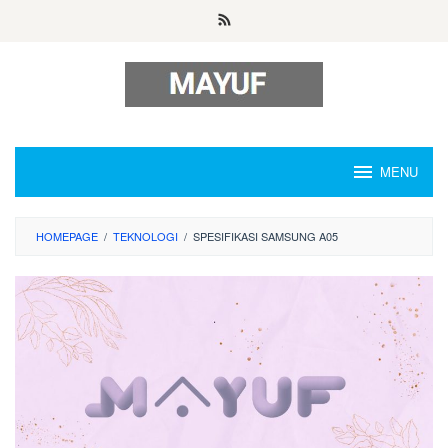
Skip
to
content
MENU
HOMEPAGE
/
TEKNOLOGI
/
SPESIFIKASI SAMSUNG A05