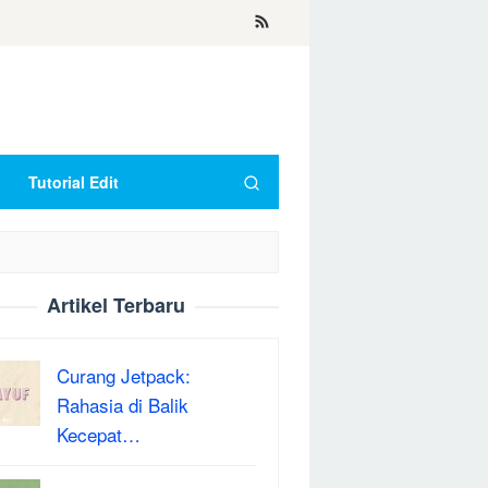
Tutorial Edit
Artikel Terbaru
Curang Jetpack:
Rahasia di Balik
Kecepat…