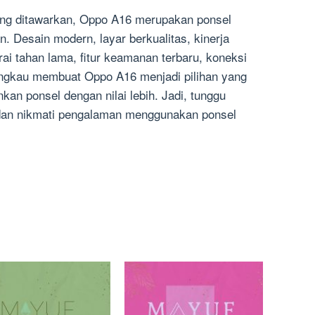
yang ditawarkan, Oppo A16 merupakan ponsel
n. Desain modern, layar berkualitas, kinerja
rai tahan lama, fitur keamanan terbaru, koneksi
rjangkau membuat Oppo A16 menjadi pilihan yang
an ponsel dengan nilai lebih. Jadi, tunggu
 dan nikmati pengalaman menggunakan ponsel