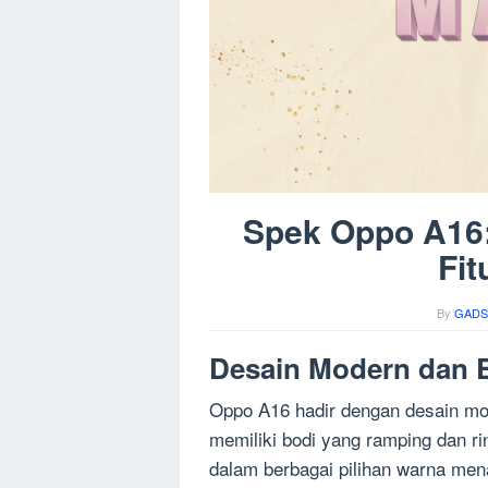
Spek Oppo A16:
Fit
By
GADS
Desain Modern dan 
Oppo A16 hadir dengan desain mo
memiliki bodi yang ramping dan r
dalam berbagai pilihan warna men