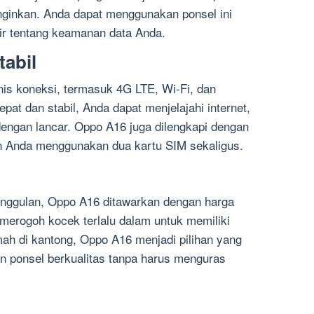
inginkan. Anda dapat menggunakan ponsel ini
ir tentang keamanan data Anda.
tabil
is koneksi, termasuk 4G LTE, Wi-Fi, dan
pat dan stabil, Anda dapat menjelajahi internet,
dengan lancar. Oppo A16 juga dilengkapi dengan
n Anda menggunakan dua kartu SIM sekaligus.
 unggulan, Oppo A16 ditawarkan dengan harga
 merogoh kocek terlalu dalam untuk memiliki
mah di kantong, Oppo A16 menjadi pilihan yang
n ponsel berkualitas tanpa harus menguras