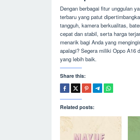
Dengan berbagai fitur unggulan 
terbaru yang patut dipertimbangka
tangguh, kamera berkualitas, bate
cepat dan stabil, serta harga te
menarik bagi Anda yang mengingink
apalagi? Segera miliki Oppo A16
yang lebih baik.
Share this:
Related posts: