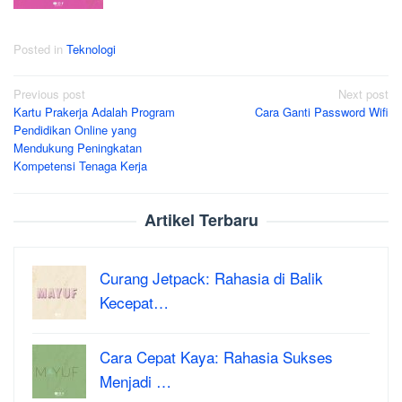
Posted in
Teknologi
Post
Previous post
Next post
Kartu Prakerja Adalah Program
Cara Ganti Password Wifi
navigation
Pendidikan Online yang
Mendukung Peningkatan
Kompetensi Tenaga Kerja
Artikel Terbaru
Curang Jetpack: Rahasia di Balik
Kecepat…
Cara Cepat Kaya: Rahasia Sukses
Menjadi …