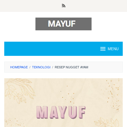
Skip
to
content
MENU
HOMEPAGE
/
TEKNOLOGI
/
RESEP NUGGET AYAM