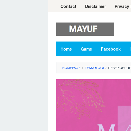
Skip
Contact
Disclaimer
Privacy 
to
content
Home
Game
Facebook
HOMEPAGE
/
TEKNOLOGI
/
RESEP CHURR