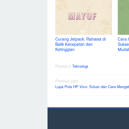
Curang Jetpack: Rahasia di
Cara 
Balik Kecepatan dan
Sukse
Ketinggian
Muda
Posted in
Teknologi
Post
Previous post
Lupa Pola HP Vivo: Solusi dan Cara Mengat
navigation