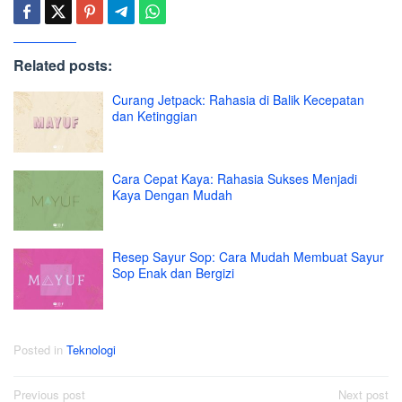
Related posts:
Curang Jetpack: Rahasia di Balik Kecepatan
dan Ketinggian
Cara Cepat Kaya: Rahasia Sukses Menjadi
Kaya Dengan Mudah
Resep Sayur Sop: Cara Mudah Membuat Sayur
Sop Enak dan Bergizi
Posted in
Teknologi
Post
Previous post
Next post