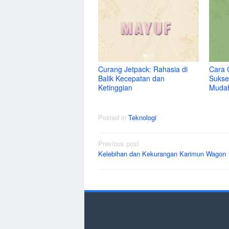
Curang Jetpack: Rahasia di
Cara 
Balik Kecepatan dan
Sukse
Ketinggian
Muda
Posted in
Teknologi
Post
Previous post
Kelebihan dan Kekurangan Karimun Wagon
navigation