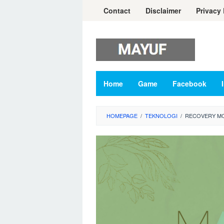
Skip
Contact
Disclaimer
Privacy 
to
content
Home
Game
Facebook
HOMEPAGE
/
TEKNOLOGI
/
RECOVERY MO