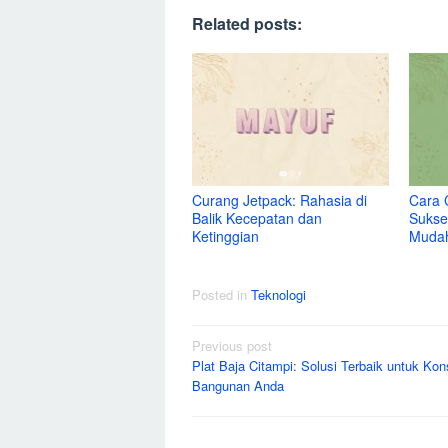
Related posts:
Curang Jetpack: Rahasia di
Cara 
Balik Kecepatan dan
Sukse
Ketinggian
Muda
Posted in
Teknologi
Post
Previous post
Plat Baja Citampi: Solusi Terbaik untuk Kon
navigation
Bangunan Anda