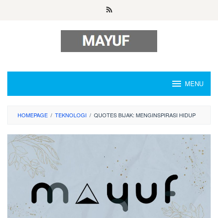
Skip
to
content
MENU
HOMEPAGE
/
TEKNOLOGI
/
QUOTES BIJAK: MENGINSPIRASI HIDUP