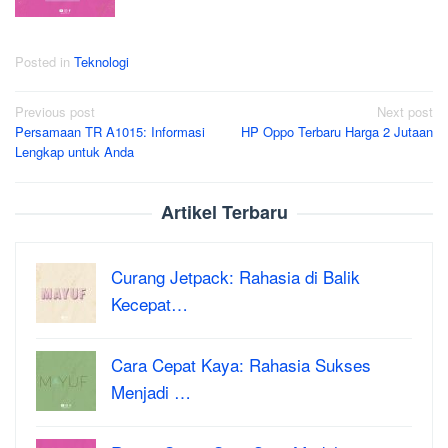
Posted in
Teknologi
Post
Previous post
Next post
Persamaan TR A1015: Informasi
HP Oppo Terbaru Harga 2 Jutaan
navigation
Lengkap untuk Anda
Artikel Terbaru
Curang Jetpack: Rahasia di Balik
Kecepat…
Cara Cepat Kaya: Rahasia Sukses
Menjadi …