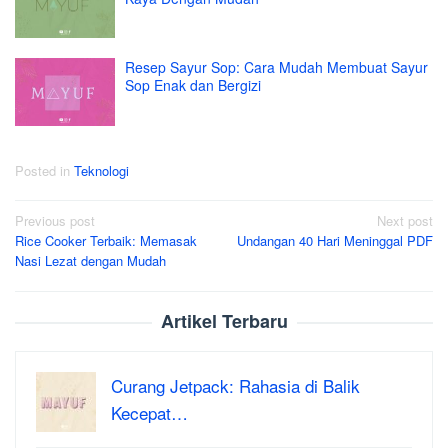
Resep Sayur Sop: Cara Mudah Membuat Sayur
Sop Enak dan Bergizi
Posted in
Teknologi
Post
Previous post
Next post
Rice Cooker Terbaik: Memasak
Undangan 40 Hari Meninggal PDF
navigation
Nasi Lezat dengan Mudah
Artikel Terbaru
Curang Jetpack: Rahasia di Balik
Kecepat…