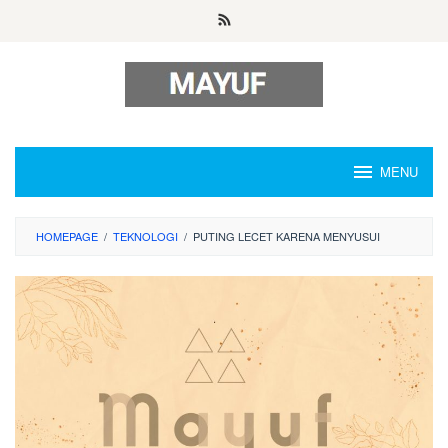
Skip
to
content
MENU
HOMEPAGE
/
TEKNOLOGI
/
PUTING LECET KARENA MENYUSUI