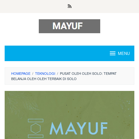
Skip
to
content
MENU
HOMEPAGE
/
TEKNOLOGI
/
PUSAT OLEH OLEH SOLO: TEMPAT
BELANJA OLEH OLEH TERBAIK DI SOLO