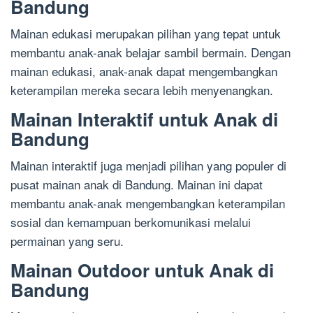
Bandung
Mainan edukasi merupakan pilihan yang tepat untuk
membantu anak-anak belajar sambil bermain. Dengan
mainan edukasi, anak-anak dapat mengembangkan
keterampilan mereka secara lebih menyenangkan.
Mainan Interaktif untuk Anak di
Bandung
Mainan interaktif juga menjadi pilihan yang populer di
pusat mainan anak di Bandung. Mainan ini dapat
membantu anak-anak mengembangkan keterampilan
sosial dan kemampuan berkomunikasi melalui
permainan yang seru.
Mainan Outdoor untuk Anak di
Bandung