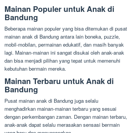
Mainan Populer untuk Anak di
Bandung
Beberapa mainan populer yang bisa ditemukan di pusat
mainan anak di Bandung antara lain boneka, puzzle,
mobil-mobilan, permainan edukatif, dan masih banyak
lagi. Mainan-mainan ini sangat disukai oleh anak-anak
dan bisa menjadi pilihan yang tepat untuk memenuhi
kebutuhan bermain mereka.
Mainan Terbaru untuk Anak di
Bandung
Pusat mainan anak di Bandung juga selalu
menghadirkan mainan-mainan terbaru yang sesuai
dengan perkembangan zaman. Dengan mainan terbaru,
anak-anak dapat selalu merasakan sensasi bermain
yang baru dan menyenangkan.