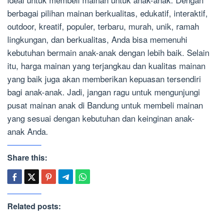
berbagai pilihan mainan berkualitas, edukatif, interaktif,
outdoor, kreatif, populer, terbaru, murah, unik, ramah
lingkungan, dan berkualitas, Anda bisa memenuhi
kebutuhan bermain anak-anak dengan lebih baik. Selain
itu, harga mainan yang terjangkau dan kualitas mainan
yang baik juga akan memberikan kepuasan tersendiri
bagi anak-anak. Jadi, jangan ragu untuk mengunjungi
pusat mainan anak di Bandung untuk membeli mainan
yang sesuai dengan kebutuhan dan keinginan anak-
anak Anda.
Share this:
Related posts: