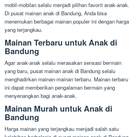
mobil-mobilan selalu menjadi pilihan favorit anak-anak.
Di pusat mainan anak di Bandung, Anda bisa
menemukan berbagai mainan populer ini dengan harga
yang terjangkau.
Mainan Terbaru untuk Anak di
Bandung
Agar anak-anak selalu merasakan sensasi bermain
yang baru, pusat mainan anak di Bandung selalu
menghadirkan mainan-mainan terbaru. Mainan terbaru
ini dapat memberikan pengalaman bermain yang
menyenangkan bagi anak-anak.
Mainan Murah untuk Anak di
Bandung
Harga mainan yang terjangkau menjadi salah satu
kelebihan berbelanja di pusat mainan anak di Bandung.