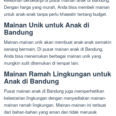
Dengan harga yang murah, Anda bisa membeli mainan
untuk anak-anak tanpa perlu khawatir tentang budget.
Mainan Unik untuk Anak di
Bandung
Mainan-mainan unik akan membuat anak-anak semakin
senang bermain. Di pusat mainan anak di Bandung,
Anda bisa menemukan berbagai mainan unik yang
mungkin sulit ditemukan di tempat lain.
Mainan Ramah Lingkungan untuk
Anak di Bandung
Pusat mainan anak di Bandung juga memperhatikan
kelestarian lingkungan dengan menyediakan mainan-
mainan ramah lingkungan. Mainan-mainan ini terbuat
dari bahan-bahan yang aman dan tidak merusak