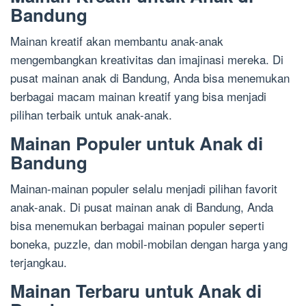
Bandung
Mainan kreatif akan membantu anak-anak
mengembangkan kreativitas dan imajinasi mereka. Di
pusat mainan anak di Bandung, Anda bisa menemukan
berbagai macam mainan kreatif yang bisa menjadi
pilihan terbaik untuk anak-anak.
Mainan Populer untuk Anak di
Bandung
Mainan-mainan populer selalu menjadi pilihan favorit
anak-anak. Di pusat mainan anak di Bandung, Anda
bisa menemukan berbagai mainan populer seperti
boneka, puzzle, dan mobil-mobilan dengan harga yang
terjangkau.
Mainan Terbaru untuk Anak di