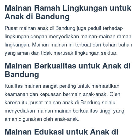
Mainan Ramah Lingkungan untuk
Anak di Bandung
Pusat mainan anak di Bandung juga peduli terhadap
lingkungan dengan menyediakan mainan-mainan ramah
lingkungan. Mainan-mainan ini terbuat dari bahan-bahan
yang aman dan tidak merusak lingkungan sekitar.
Mainan Berkualitas untuk Anak di
Bandung
Kualitas mainan sangat penting untuk memastikan
keamanan dan kepuasan bermain anak-anak. Oleh
karena itu, pusat mainan anak di Bandung selalu
menyediakan mainan-mainan berkualitas tinggi yang
aman digunakan oleh anak-anak.
Mainan Edukasi untuk Anak di