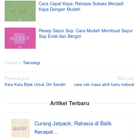
Cara Cepat Kaya: Rahasia Sukses Menjadi
Kaya Dengan Mudah
Resep Sayur Sop: Cara Mudah Membuat Sayur
Sop Enak dan Bergizi
Posted in
Teknologi
Post
Previous post
Next post
Kata Kata Bijak Untuk Diri Sendiri
cara cek masa aktif kartu indosat
navigation
Artikel Terbaru
Curang Jetpack: Rahasia di Balik
Kecepat…