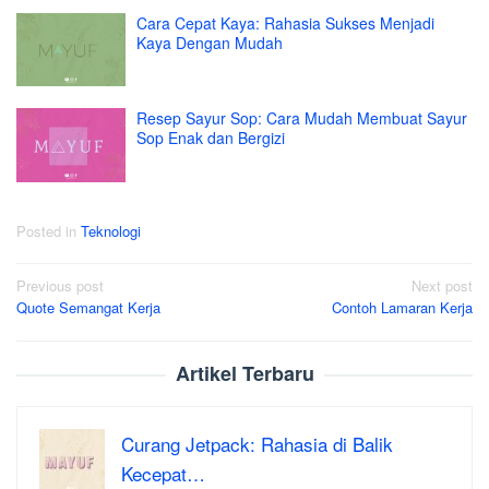
Cara Cepat Kaya: Rahasia Sukses Menjadi
Kaya Dengan Mudah
Resep Sayur Sop: Cara Mudah Membuat Sayur
Sop Enak dan Bergizi
Posted in
Teknologi
Post
Previous post
Next post
Quote Semangat Kerja
Contoh Lamaran Kerja
navigation
Artikel Terbaru
Curang Jetpack: Rahasia di Balik
Kecepat…