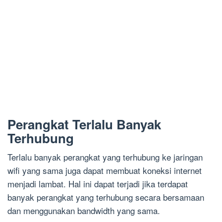
Perangkat Terlalu Banyak
Terhubung
Terlalu banyak perangkat yang terhubung ke jaringan
wifi yang sama juga dapat membuat koneksi internet
menjadi lambat. Hal ini dapat terjadi jika terdapat
banyak perangkat yang terhubung secara bersamaan
dan menggunakan bandwidth yang sama.