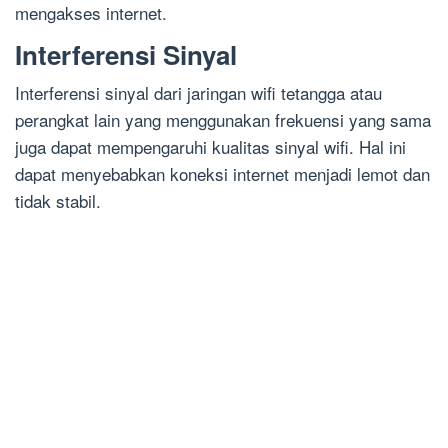
mengakses internet.
Interferensi Sinyal
Interferensi sinyal dari jaringan wifi tetangga atau
perangkat lain yang menggunakan frekuensi yang sama
juga dapat mempengaruhi kualitas sinyal wifi. Hal ini
dapat menyebabkan koneksi internet menjadi lemot dan
tidak stabil.