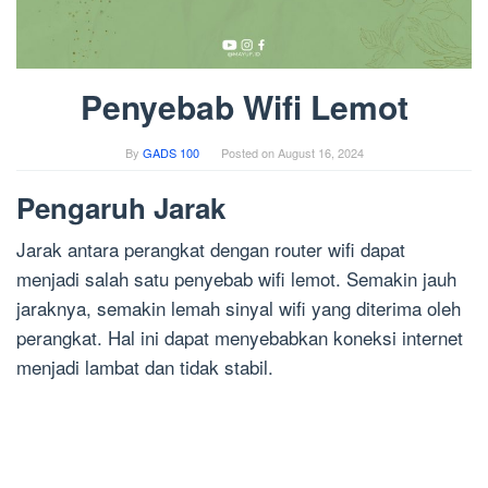
Penyebab Wifi Lemot
By
GADS 100
Posted on
August 16, 2024
Pengaruh Jarak
Jarak antara perangkat dengan router wifi dapat
menjadi salah satu penyebab wifi lemot. Semakin jauh
jaraknya, semakin lemah sinyal wifi yang diterima oleh
perangkat. Hal ini dapat menyebabkan koneksi internet
menjadi lambat dan tidak stabil.