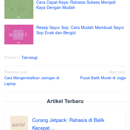
Cara Cepat Kaya: Rahasia Sukses Menjadi
Kaya Dengan Mudah
Resep Sayur Sop: Cara Mudah Membuat Sayur
Sop Enak dan Bergizi
Posted in
Teknologi
Post
Previous post
Next post
Cara Mengembalikan Jaringan di
Pusat Batik Murah di Jogja
navigation
Laptop
Artikel Terbaru
Curang Jetpack: Rahasia di Balik
Kecepat…