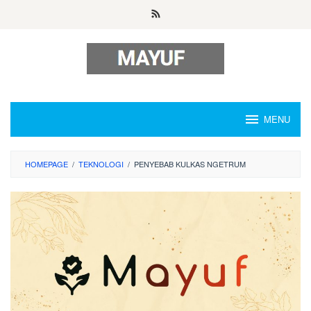
Skip
to
content
MENU
HOMEPAGE
/
TEKNOLOGI
/
PENYEBAB KULKAS NGETRUM