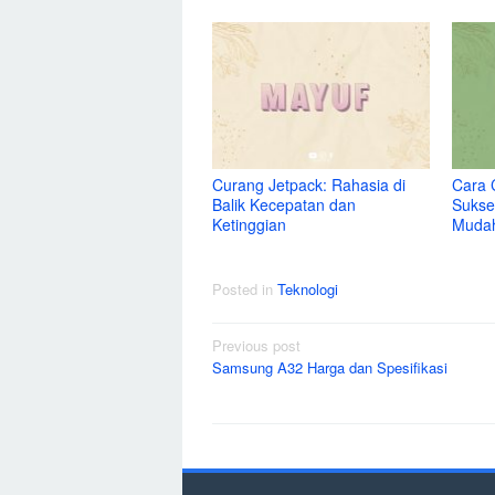
Curang Jetpack: Rahasia di
Cara 
Balik Kecepatan dan
Sukse
Ketinggian
Muda
Posted in
Teknologi
Post
Previous post
Samsung A32 Harga dan Spesifikasi
navigation