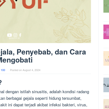
ejala, Penyebab, dan Cara
Mengobati
 100
Posted on
August 4, 2024
?
nal dengan istilah sinusitis, adalah kondisi radang
n berbagai gejala seperti hidung tersumbat,
t ini dapat terjadi akibat infeksi bakteri, virus,