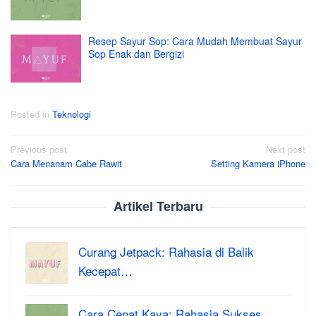
Resep Sayur Sop: Cara Mudah Membuat Sayur
Sop Enak dan Bergizi
Posted in
Teknologi
Post
Previous post
Next post
Cara Menanam Cabe Rawit
Setting Kamera iPhone
navigation
Artikel Terbaru
Curang Jetpack: Rahasia di Balik
Kecepat…
Cara Cepat Kaya: Rahasia Sukses