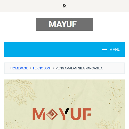
Skip
to
content
MENU
HOMEPAGE
/
TEKNOLOGI
/
PENGAMALAN SILA PANCASILA