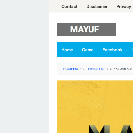
Skip
Contact
Disclaimer
Privacy 
to
content
Home
Game
Facebook
HOMEPAGE
/
TEKNOLOGI
/
OPPO A98 5G