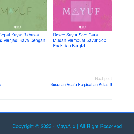
Cepat Kaya: Rahasia
Resep Sayur Sop: Cara
s Menjadi Kaya Dengan
Mudah Membuat Sayur Sop
h
Enak dan Bergizi
Next post
a
Susunan Acara Perpisahan Kelas 9
Copyright © 2023 - Mayuf.id | All Right Reserved