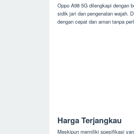
Oppo A98 5G dilengkapi dengan be
sidik jari dan pengenalan wajah. 
dengan cepat dan aman tanpa perl
Harga Terjangkau
Meskipun memiliki spesifikasi ya