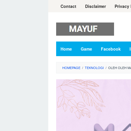
Skip
Contact
Disclaimer
Privacy 
to
content
Home
Game
Facebook
HOMEPAGE
/
TEKNOLOGI
/
OLEH OLEH MA