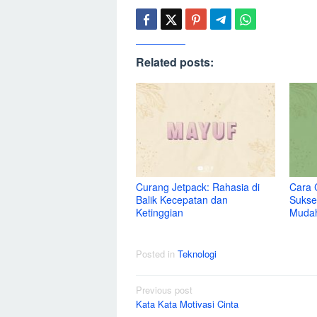
Related posts:
Curang Jetpack: Rahasia di
Cara 
Balik Kecepatan dan
Sukse
Ketinggian
Muda
Posted in
Teknologi
Post
Previous post
Kata Kata Motivasi Cinta
navigation