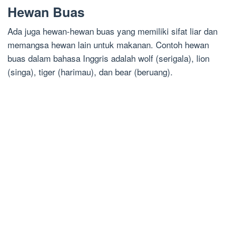
Hewan Buas
Ada juga hewan-hewan buas yang memiliki sifat liar dan
memangsa hewan lain untuk makanan. Contoh hewan
buas dalam bahasa Inggris adalah wolf (serigala), lion
(singa), tiger (harimau), dan bear (beruang).