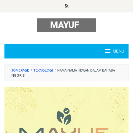
Skip
to
content
MENU
HOMEPAGE
/
TEKNOLOGI
/
NAMA-NAMA HEWAN DALAM BAHASA
INGGRIS