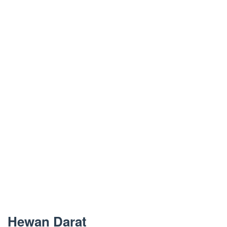
Hewan Darat