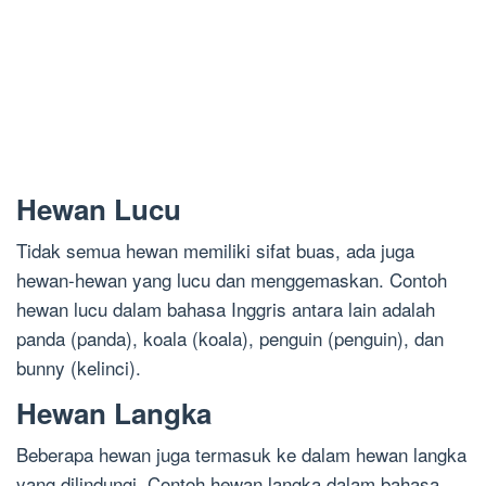
Hewan Lucu
Tidak semua hewan memiliki sifat buas, ada juga
hewan-hewan yang lucu dan menggemaskan. Contoh
hewan lucu dalam bahasa Inggris antara lain adalah
panda (panda), koala (koala), penguin (penguin), dan
bunny (kelinci).
Hewan Langka
Beberapa hewan juga termasuk ke dalam hewan langka
yang dilindungi. Contoh hewan langka dalam bahasa