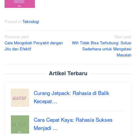
Posted in
Teknologi
Post
Previous post
Next post
Cara Mengobati Penyakit dengan
Wifi Tidak Bisa Terhubung: Solusi
navigation
Jitu dan Efektif
Sederhana untuk Mengatasi
Masalah
Artikel Terbaru
Curang Jetpack: Rahasia di Balik
Kecepat…
Cara Cepat Kaya: Rahasia Sukses
Menjadi …