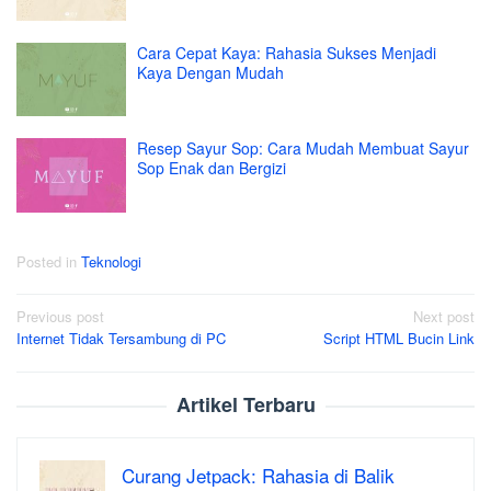
Cara Cepat Kaya: Rahasia Sukses Menjadi
Kaya Dengan Mudah
Resep Sayur Sop: Cara Mudah Membuat Sayur
Sop Enak dan Bergizi
Posted in
Teknologi
Post
Previous post
Next post
Internet Tidak Tersambung di PC
Script HTML Bucin Link
navigation
Artikel Terbaru
Curang Jetpack: Rahasia di Balik