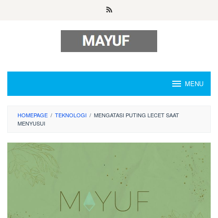
Skip
to
content
MENU
HOMEPAGE
/
TEKNOLOGI
/
MENGATASI PUTING LECET SAAT
MENYUSUI