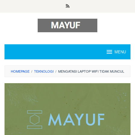
Skip
to
content
MENU
HOMEPAGE
/
TEKNOLOGI
/
MENGATASI LAPTOP WIFI TIDAK MUNCUL