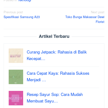
Post
Previous post
Next post
Spesifikasi Samsung A23
Toko Bunga Makassar Dewi
navigation
Florist
Artikel Terbaru
Curang Jetpack: Rahasia di Balik
Kecepat…
Cara Cepat Kaya: Rahasia Sukses
Menjadi …
Resep Sayur Sop: Cara Mudah
Membuat Sayu…