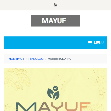
Skip
to
content
MENU
HOMEPAGE
/
TEKNOLOGI
/
MATERI BULLYING