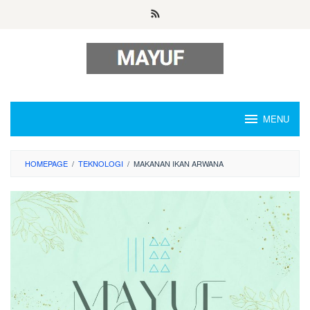
Skip
to
content
MENU
HOMEPAGE
/
TEKNOLOGI
/
MAKANAN IKAN ARWANA