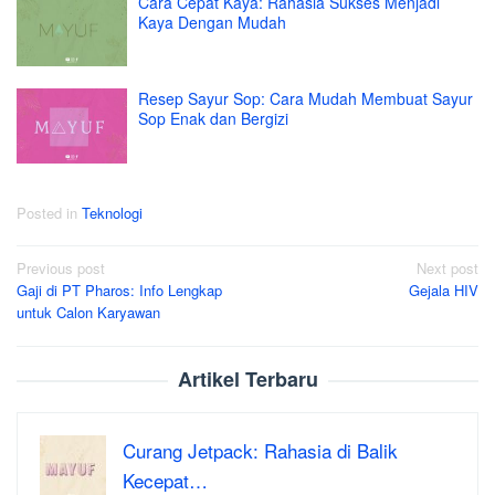
Cara Cepat Kaya: Rahasia Sukses Menjadi
Kaya Dengan Mudah
Resep Sayur Sop: Cara Mudah Membuat Sayur
Sop Enak dan Bergizi
Posted in
Teknologi
Post
Previous post
Next post
Gaji di PT Pharos: Info Lengkap
Gejala HIV
navigation
untuk Calon Karyawan
Artikel Terbaru
Curang Jetpack: Rahasia di Balik
Kecepat…