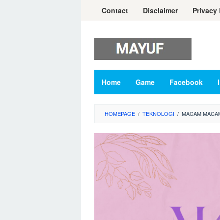
Skip
Contact
Disclaimer
Privacy 
to
content
Home
Game
Facebook
HOMEPAGE
/
TEKNOLOGI
/
MACAM MACA