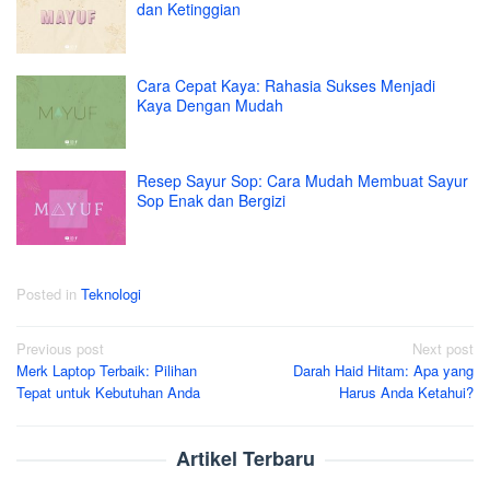
dan Ketinggian
Cara Cepat Kaya: Rahasia Sukses Menjadi
Kaya Dengan Mudah
Resep Sayur Sop: Cara Mudah Membuat Sayur
Sop Enak dan Bergizi
Posted in
Teknologi
Post
Previous post
Next post
Merk Laptop Terbaik: Pilihan
Darah Haid Hitam: Apa yang
navigation
Tepat untuk Kebutuhan Anda
Harus Anda Ketahui?
Artikel Terbaru