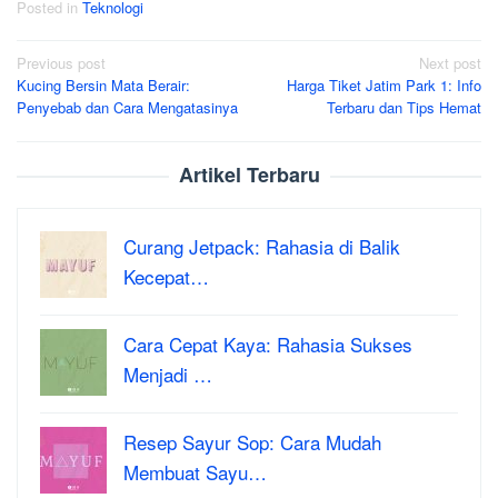
Posted in
Teknologi
Post
Previous post
Next post
Kucing Bersin Mata Berair:
Harga Tiket Jatim Park 1: Info
navigation
Penyebab dan Cara Mengatasinya
Terbaru dan Tips Hemat
Artikel Terbaru
Curang Jetpack: Rahasia di Balik
Kecepat…
Cara Cepat Kaya: Rahasia Sukses
Menjadi …
Resep Sayur Sop: Cara Mudah
Membuat Sayu…