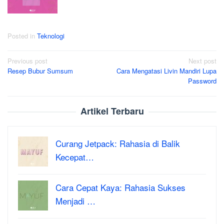
Posted in
Teknologi
Post
Previous post
Next post
Resep Bubur Sumsum
Cara Mengatasi Livin Mandiri Lupa
navigation
Password
Artikel Terbaru
Curang Jetpack: Rahasia di Balik
Kecepat…
Cara Cepat Kaya: Rahasia Sukses
Menjadi …