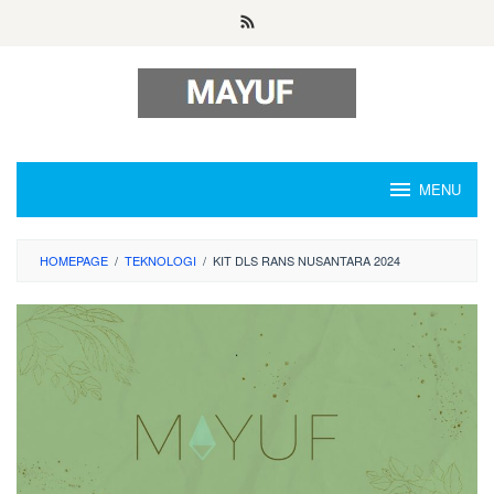
Skip
to
content
MENU
HOMEPAGE
/
TEKNOLOGI
/
KIT DLS RANS NUSANTARA 2024