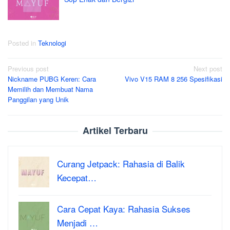
Posted in
Teknologi
Post
Previous post
Next post
Nickname PUBG Keren: Cara
Vivo V15 RAM 8 256 Spesifikasi
navigation
Memilih dan Membuat Nama
Panggilan yang Unik
Artikel Terbaru
Curang Jetpack: Rahasia di Balik
Kecepat…
Cara Cepat Kaya: Rahasia Sukses
Menjadi …