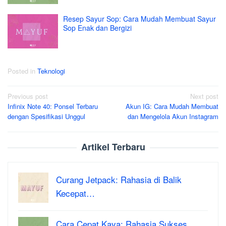
Resep Sayur Sop: Cara Mudah Membuat Sayur
Sop Enak dan Bergizi
Posted in
Teknologi
Post
Previous post
Next post
Infinix Note 40: Ponsel Terbaru
Akun IG: Cara Mudah Membuat
navigation
dengan Spesifikasi Unggul
dan Mengelola Akun Instagram
Artikel Terbaru
Curang Jetpack: Rahasia di Balik
Kecepat…
Cara Cepat Kaya: Rahasia Sukses