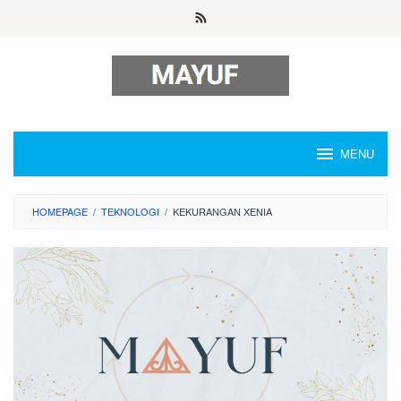
Skip
to
content
MENU
HOMEPAGE
/
TEKNOLOGI
/
KEKURANGAN XENIA