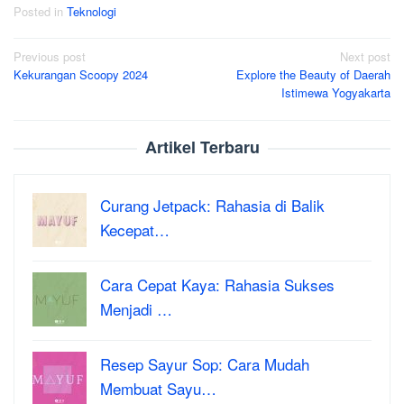
Posted in
Teknologi
Post
Previous post
Next post
Kekurangan Scoopy 2024
Explore the Beauty of Daerah
navigation
Istimewa Yogyakarta
Artikel Terbaru
Curang Jetpack: Rahasia di Balik
Kecepat…
Cara Cepat Kaya: Rahasia Sukses
Menjadi …
Resep Sayur Sop: Cara Mudah
Membuat Sayu…