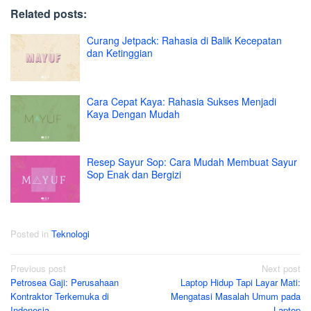
Related posts:
Curang Jetpack: Rahasia di Balik Kecepatan
dan Ketinggian
Cara Cepat Kaya: Rahasia Sukses Menjadi
Kaya Dengan Mudah
Resep Sayur Sop: Cara Mudah Membuat Sayur
Sop Enak dan Bergizi
Posted in
Teknologi
Post
Previous post
Next post
Petrosea Gaji: Perusahaan
Laptop Hidup Tapi Layar Mati:
navigation
Kontraktor Terkemuka di
Mengatasi Masalah Umum pada
Indonesia
Laptop