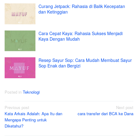
Curang Jetpack: Rahasia di Balik Kecepatan
dan Ketinggian
Cara Cepat Kaya: Rahasia Sukses Menjadi
Kaya Dengan Mudah
Resep Sayur Sop: Cara Mudah Membuat Sayur
Sop Enak dan Bergizi
Posted in
Teknologi
Post
Previous post
Next post
Kata Arkais Adalah: Apa Itu dan
cara transfer dari BCA ke Dana
navigation
Mengapa Penting untuk
Diketahui?