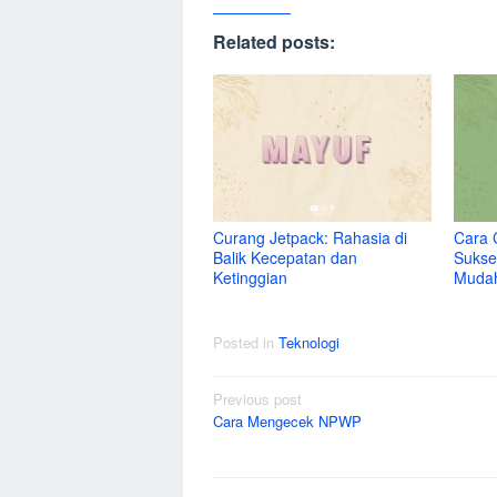
Related posts:
Curang Jetpack: Rahasia di
Cara 
Balik Kecepatan dan
Sukse
Ketinggian
Muda
Posted in
Teknologi
Post
Previous post
Cara Mengecek NPWP
navigation