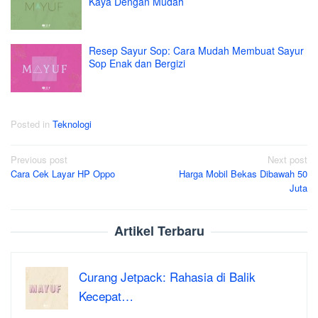
Kaya Dengan Mudah
Resep Sayur Sop: Cara Mudah Membuat Sayur
Sop Enak dan Bergizi
Posted in
Teknologi
Post
Previous post
Next post
Cara Cek Layar HP Oppo
Harga Mobil Bekas Dibawah 50
navigation
Juta
Artikel Terbaru
Curang Jetpack: Rahasia di Balik
Kecepat…