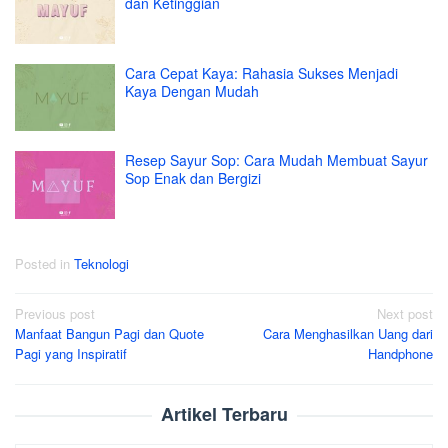
dan Ketinggian
Cara Cepat Kaya: Rahasia Sukses Menjadi
Kaya Dengan Mudah
Resep Sayur Sop: Cara Mudah Membuat Sayur
Sop Enak dan Bergizi
Posted in
Teknologi
Post
Previous post
Next post
Manfaat Bangun Pagi dan Quote
Cara Menghasilkan Uang dari
navigation
Pagi yang Inspiratif
Handphone
Artikel Terbaru