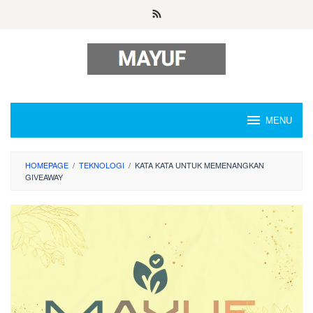
Skip
to
content
MENU
HOMEPAGE
/
TEKNOLOGI
/
KATA KATA UNTUK MEMENANGKAN
GIVEAWAY