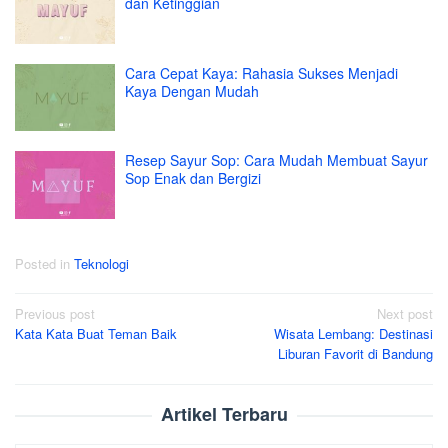
dan Ketinggian
Cara Cepat Kaya: Rahasia Sukses Menjadi
Kaya Dengan Mudah
Resep Sayur Sop: Cara Mudah Membuat Sayur
Sop Enak dan Bergizi
Posted in
Teknologi
Post
Previous post
Next post
Kata Kata Buat Teman Baik
Wisata Lembang: Destinasi
navigation
Liburan Favorit di Bandung
Artikel Terbaru