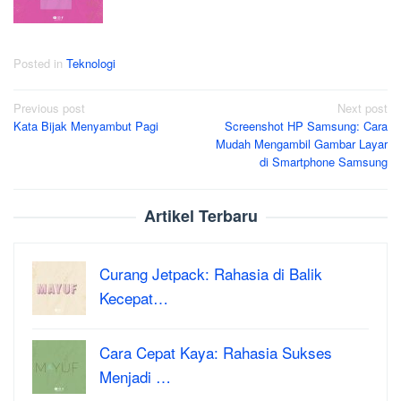
Posted in
Teknologi
Post
Previous post
Next post
Kata Bijak Menyambut Pagi
Screenshot HP Samsung: Cara
navigation
Mudah Mengambil Gambar Layar
di Smartphone Samsung
Artikel Terbaru
Curang Jetpack: Rahasia di Balik
Kecepat…
Cara Cepat Kaya: Rahasia Sukses
Menjadi …