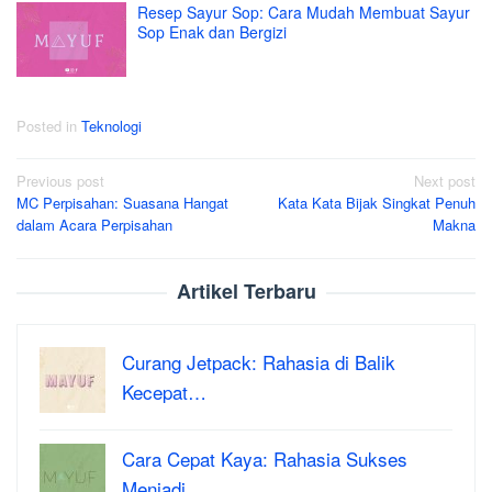
Resep Sayur Sop: Cara Mudah Membuat Sayur
Sop Enak dan Bergizi
Posted in
Teknologi
Post
Previous post
Next post
MC Perpisahan: Suasana Hangat
Kata Kata Bijak Singkat Penuh
navigation
dalam Acara Perpisahan
Makna
Artikel Terbaru
Curang Jetpack: Rahasia di Balik
Kecepat…
Cara Cepat Kaya: Rahasia Sukses
Menjadi …