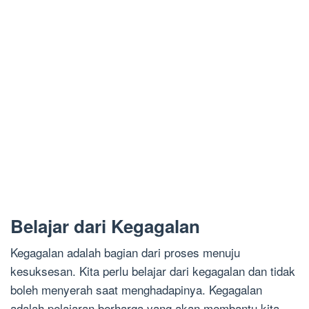
Belajar dari Kegagalan
Kegagalan adalah bagian dari proses menuju
kesuksesan. Kita perlu belajar dari kegagalan dan tidak
boleh menyerah saat menghadapinya. Kegagalan
adalah pelajaran berharga yang akan membantu kita