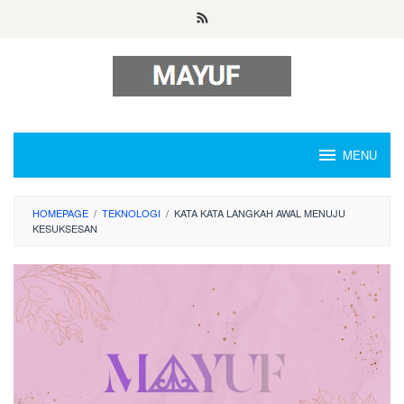
Skip
to
content
MENU
HOMEPAGE
/
TEKNOLOGI
/
KATA KATA LANGKAH AWAL MENUJU
KESUKSESAN