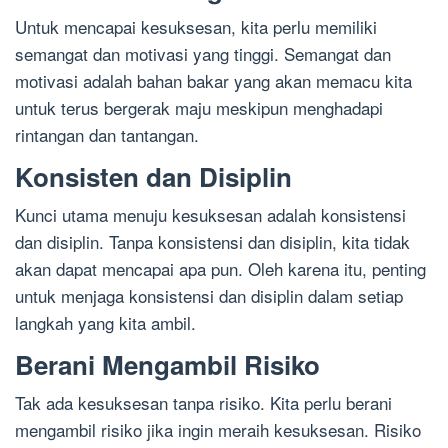
Untuk mencapai kesuksesan, kita perlu memiliki
semangat dan motivasi yang tinggi. Semangat dan
motivasi adalah bahan bakar yang akan memacu kita
untuk terus bergerak maju meskipun menghadapi
rintangan dan tantangan.
Konsisten dan Disiplin
Kunci utama menuju kesuksesan adalah konsistensi
dan disiplin. Tanpa konsistensi dan disiplin, kita tidak
akan dapat mencapai apa pun. Oleh karena itu, penting
untuk menjaga konsistensi dan disiplin dalam setiap
langkah yang kita ambil.
Berani Mengambil Risiko
Tak ada kesuksesan tanpa risiko. Kita perlu berani
mengambil risiko jika ingin meraih kesuksesan. Risiko