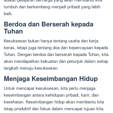
tumbuh dan berkembang menjadi pribadi yang lebih
baik.
Berdoa dan Berserah kepada
Tuhan
Kesuksesan bukan hanya tentang usaha dan kerja
keras, tetapi juga tentang doa dan kepercayaan kepada
Tuhan. Dengan berdoa dan berserah kepada Tuhan, kita
akan mendapatkan kekuatan dan petunjuk dalam setiap
langkah menuju kesuksesan.
Menjaga Keseimbangan Hidup
Untuk mencapai kesuksesan, kita perlu menjaga
keseimbangan antara kehidupan pribadi, karir, dan
kesehatan. Keseimbangan hidup akan membantu kita
tetap produktif dan fokus dalam mencapai tujuan kita.