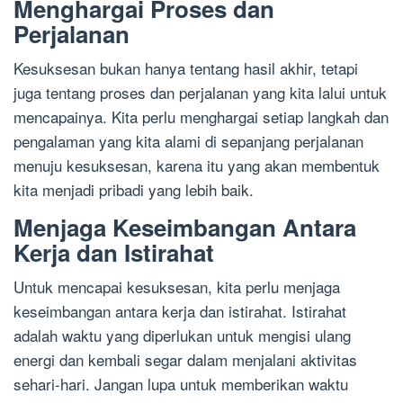
Menghargai Proses dan
Perjalanan
Kesuksesan bukan hanya tentang hasil akhir, tetapi
juga tentang proses dan perjalanan yang kita lalui untuk
mencapainya. Kita perlu menghargai setiap langkah dan
pengalaman yang kita alami di sepanjang perjalanan
menuju kesuksesan, karena itu yang akan membentuk
kita menjadi pribadi yang lebih baik.
Menjaga Keseimbangan Antara
Kerja dan Istirahat
Untuk mencapai kesuksesan, kita perlu menjaga
keseimbangan antara kerja dan istirahat. Istirahat
adalah waktu yang diperlukan untuk mengisi ulang
energi dan kembali segar dalam menjalani aktivitas
sehari-hari. Jangan lupa untuk memberikan waktu