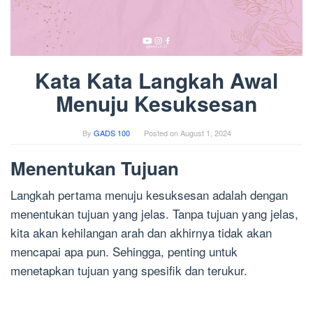
Kata Kata Langkah Awal
Menuju Kesuksesan
By
GADS 100
Posted on
August 1, 2024
Menentukan Tujuan
Langkah pertama menuju kesuksesan adalah dengan
menentukan tujuan yang jelas. Tanpa tujuan yang jelas,
kita akan kehilangan arah dan akhirnya tidak akan
mencapai apa pun. Sehingga, penting untuk
menetapkan tujuan yang spesifik dan terukur.