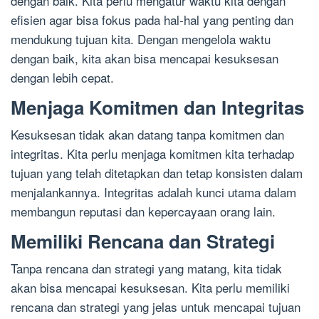
dengan baik. Kita perlu mengatur waktu kita dengan
efisien agar bisa fokus pada hal-hal yang penting dan
mendukung tujuan kita. Dengan mengelola waktu
dengan baik, kita akan bisa mencapai kesuksesan
dengan lebih cepat.
Menjaga Komitmen dan Integritas
Kesuksesan tidak akan datang tanpa komitmen dan
integritas. Kita perlu menjaga komitmen kita terhadap
tujuan yang telah ditetapkan dan tetap konsisten dalam
menjalankannya. Integritas adalah kunci utama dalam
membangun reputasi dan kepercayaan orang lain.
Memiliki Rencana dan Strategi
Tanpa rencana dan strategi yang matang, kita tidak
akan bisa mencapai kesuksesan. Kita perlu memiliki
rencana dan strategi yang jelas untuk mencapai tujuan