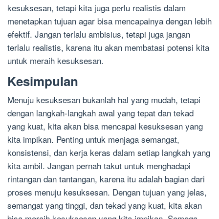
kesuksesan, tetapi kita juga perlu realistis dalam
menetapkan tujuan agar bisa mencapainya dengan lebih
efektif. Jangan terlalu ambisius, tetapi juga jangan
terlalu realistis, karena itu akan membatasi potensi kita
untuk meraih kesuksesan.
Kesimpulan
Menuju kesuksesan bukanlah hal yang mudah, tetapi
dengan langkah-langkah awal yang tepat dan tekad
yang kuat, kita akan bisa mencapai kesuksesan yang
kita impikan. Penting untuk menjaga semangat,
konsistensi, dan kerja keras dalam setiap langkah yang
kita ambil. Jangan pernah takut untuk menghadapi
rintangan dan tantangan, karena itu adalah bagian dari
proses menuju kesuksesan. Dengan tujuan yang jelas,
semangat yang tinggi, dan tekad yang kuat, kita akan
bisa meraih kesuksesan yang kita impikan. Semoga