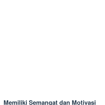
Memiliki Semangat dan Motivasi