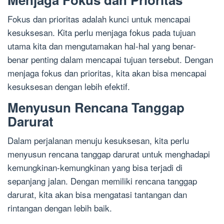
Fokus dan prioritas adalah kunci untuk mencapai
kesuksesan. Kita perlu menjaga fokus pada tujuan
utama kita dan mengutamakan hal-hal yang benar-
benar penting dalam mencapai tujuan tersebut. Dengan
menjaga fokus dan prioritas, kita akan bisa mencapai
kesuksesan dengan lebih efektif.
Menyusun Rencana Tanggap
Darurat
Dalam perjalanan menuju kesuksesan, kita perlu
menyusun rencana tanggap darurat untuk menghadapi
kemungkinan-kemungkinan yang bisa terjadi di
sepanjang jalan. Dengan memiliki rencana tanggap
darurat, kita akan bisa mengatasi tantangan dan
rintangan dengan lebih baik.