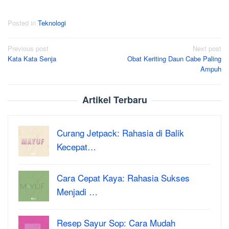
Posted in
Teknologi
Post
Previous post
Next post
Kata Kata Senja
Obat Keriting Daun Cabe Paling
navigation
Ampuh
Artikel Terbaru
Curang Jetpack: Rahasia di Balik
Kecepat…
Cara Cepat Kaya: Rahasia Sukses
Menjadi …
Resep Sayur Sop: Cara Mudah