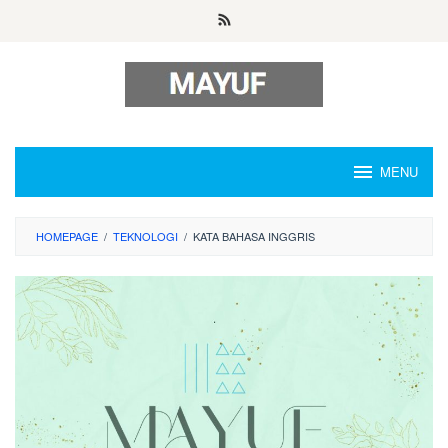
Skip
to
content
MENU
HOMEPAGE
/
TEKNOLOGI
/
KATA BAHASA INGGRIS