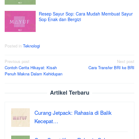
Resep Sayur Sop: Cara Mudah Membuat Sayur
Sop Enak dan Bergizi
Posted in
Teknologi
Post
Previous post
Next post
Contoh Cerita Hikayat: Kisah
Cara Transfer BRI ke BRI
navigation
Penuh Makna Dalam Kehidupan
Artikel Terbaru
Curang Jetpack: Rahasia di Balik
Kecepat…