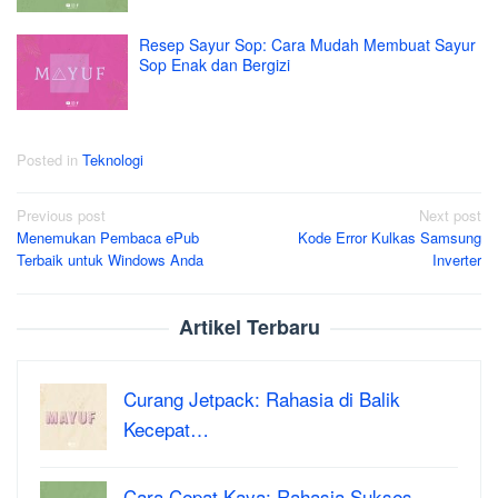
Resep Sayur Sop: Cara Mudah Membuat Sayur
Sop Enak dan Bergizi
Posted in
Teknologi
Post
Previous post
Next post
Menemukan Pembaca ePub
Kode Error Kulkas Samsung
navigation
Terbaik untuk Windows Anda
Inverter
Artikel Terbaru
Curang Jetpack: Rahasia di Balik
Kecepat…
Cara Cepat Kaya: Rahasia Sukses