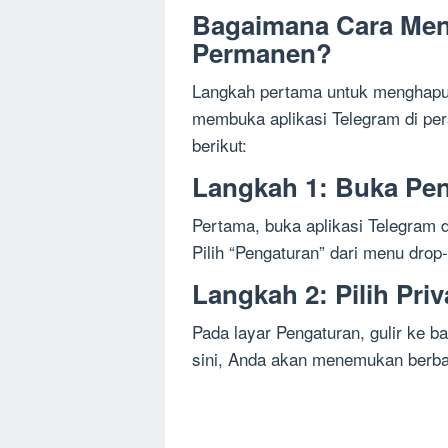
Bagaimana Cara Men
Permanen?
Langkah pertama untuk menghapu
membuka aplikasi Telegram di per
berikut:
Langkah 1: Buka Pe
Pertama, buka aplikasi Telegram da
Pilih “Pengaturan” dari menu dro
Langkah 2: Pilih Pr
Pada layar Pengaturan, gulir ke b
sini, Anda akan menemukan berba