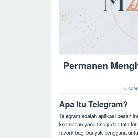
Permanen Mengh
By
GADS
Apa Itu Telegram?
Telegram adalah aplikasi pesan ins
keamanan yang tinggi dan tata let
favorit bagi banyak pengguna unt