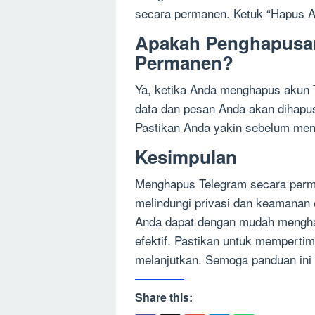
secara permanen. Ketuk “Hapus A
Apakah Penghapusan
Permanen?
Ya, ketika Anda menghapus akun 
data dan pesan Anda akan dihapus
Pastikan Anda yakin sebelum me
Kesimpulan
Menghapus Telegram secara perma
melindungi privasi dan keamanan 
Anda dapat dengan mudah mengh
efektif. Pastikan untuk memperti
melanjutkan. Semoga panduan ini 
Share this: